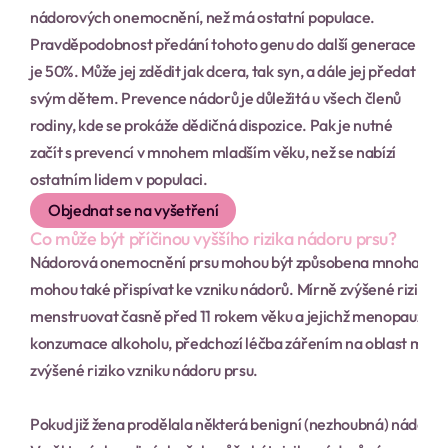
nádorových onemocnění, než má ostatní populace. 
Pravděpodobnost předání tohoto genu do další generace 
je 50%. Může jej zdědit jak dcera, tak syn, a dále jej předat 
svým dětem. Prevence nádorů je důležitá u všech členů 
rodiny, kde se prokáže dědičná dispozice. Pak je nutné 
začít s prevencí v mnohem mladším věku, než se nabízí 
ostatním lidem v populaci.
Objednat se na vyšetření
Co může být příčinou vyššího rizika nádoru prsu?
Nádorová onemocnění prsu mohou být způsobena mnoha různými 
mohou také přispívat ke vzniku nádorů. Mírně zvýšené riziko ná
menstruovat časně před 11 rokem věku a jejichž menopauza, uko
konzumace alkoholu, předchozí léčba zářením na oblast mezihr
zvýšené riziko vzniku nádoru prsu.
Pokud již žena prodělala některá benigní (nezhoubná) nádorová 