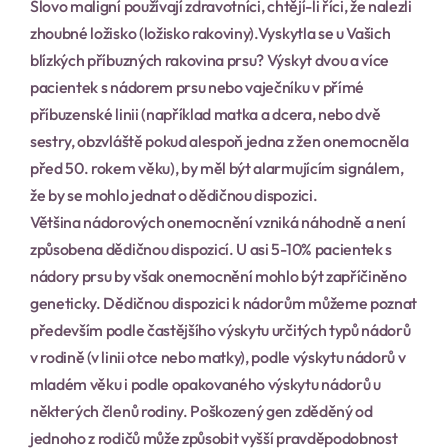
Slovo maligní používají zdravotníci, chtějí-li říci, že nalezli 
zhoubné ložisko (ložisko rakoviny).Vyskytla se u Vašich 
blízkých příbuzných rakovina prsu? Výskyt dvou a více 
pacientek s nádorem prsu nebo vaječníku v přímé 
příbuzenské linii (například matka a dcera, nebo dvě 
sestry, obzvláště pokud alespoň jedna z žen onemocněla 
před 50. rokem věku), by měl být alarmujícím signálem, 
že by se mohlo jednat o dědičnou dispozici.
Většina nádorových onemocnění vzniká náhodně a není 
způsobena dědičnou dispozicí. U asi 5-10% pacientek s 
nádory prsu by však onemocnění mohlo být zapříčiněno 
geneticky. Dědičnou dispozici k nádorům můžeme poznat 
především podle častějšího výskytu určitých typů nádorů 
v rodině (v linii otce nebo matky), podle výskytu nádorů v 
mladém věku i podle opakovaného výskytu nádorů u 
některých členů rodiny. Poškozený gen zděděný od 
jednoho z rodičů může způsobit vyšší pravděpodobnost 