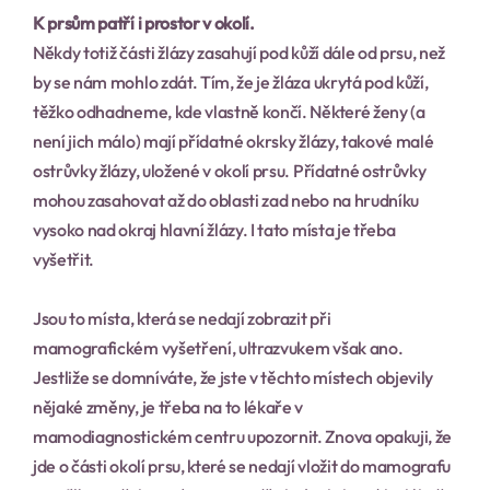
K prsům patří i prostor v okolí.
Někdy totiž části žlázy zasahují pod kůží dále od prsu, než 
by se nám mohlo zdát. Tím, že je žláza ukrytá pod kůží, 
těžko odhadneme, kde vlastně končí. Některé ženy (a 
není jich málo) mají přídatné okrsky žlázy, takové malé 
ostrůvky žlázy, uložené v okolí prsu. Přídatné ostrůvky 
mohou zasahovat až do oblasti zad nebo na hrudníku 
vysoko nad okraj hlavní žlázy. I tato místa je třeba 
vyšetřit.
Jsou to místa, která se nedají zobrazit při 
mamografickém vyšetření, ultrazvukem však ano. 
Jestliže se domníváte, že jste v těchto místech objevily 
nějaké změny, je třeba na to lékaře v 
mamodiagnostickém centru upozornit. Znova opakuji, že 
jde o části okolí prsu, které se nedají vložit do mamografu 