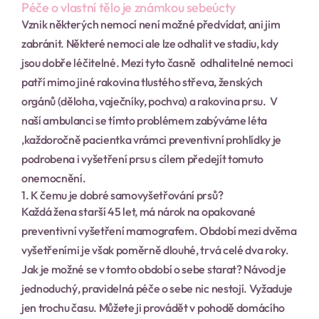
Péče o vlastní tělo je známkou sebeúcty
Vznik některých nemocí není možné předvídat, ani jim 
zabránit. Některé nemoci ale lze odhalit ve stadiu, kdy 
jsou dobře léčitelné. Mezi tyto časně  odhalitelné nemoci 
patří mimo jiné rakovina tlustého střeva, ženských 
orgánů (děloha, vaječníky, pochva) a rakovina prsu.  V 
naší ambulanci se tímto problémem zabýváme léta 
,každoročně pacientka vrámci preventivní prohlídky je 
podrobena i vyšetření prsu s cílem předejít tomuto 
onemocnění.
1. K čemu je dobré samovyšetřování prsů?
Každá žena starší 45 let, má nárok na opakované 
preventivní vyšetření mamografem. Období mezi dvěma 
vyšetřeními je však poměrně dlouhé, trvá celé dva roky. 
Jak je možné se v tomto období o sebe starat? Návod je 
jednoduchý, pravidelná péče o sebe nic nestojí. Vyžaduje 
jen trochu času. Můžete ji provádět v pohodě domácího 