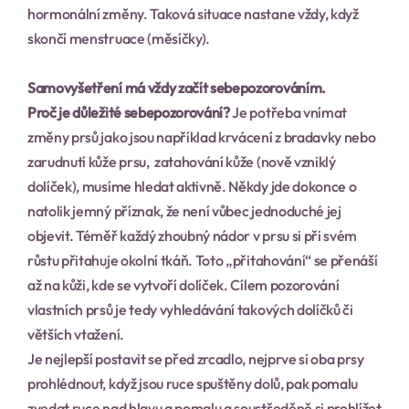
hormonální změny. Taková situace nastane vždy, když 
skončí menstruace (měsíčky).
Samovyšetření má vždy začít sebepozorováním.
Proč je důležité sebepozorování?
 Je potřeba vnímat 
změny prsů jako jsou například krvácení z bradavky nebo 
zarudnutí kůže prsu,  zatahování kůže (nově vzniklý 
dolíček), musíme hledat aktivně. Někdy jde dokonce o 
natolik jemný příznak, že není vůbec jednoduché jej 
objevit. Téměř každý zhoubný nádor v prsu si při svém 
růstu přitahuje okolní tkáň. Toto „přitahování“ se přenáší 
až na kůži, kde se vytvoří dolíček. Cílem pozorování 
vlastních prsů je tedy vyhledávání takových dolíčků či 
větších vtažení.
Je nejlepší postavit se před zrcadlo, nejprve si oba prsy 
prohlédnout, když jsou ruce spuštěny dolů, pak pomalu 
zvedat ruce nad hlavu a pomalu a soustředěně si prohlížet 