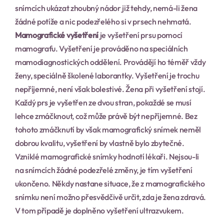
snímcích ukázat zhoubný nádor již tehdy, nemá-li žena 
žádné potíže a nic podezřelého si v prsech nehmatá.
Mamografické vyšetření
 je vyšetření prsu pomocí 
mamografu. Vyšetření je prováděno na speciálních 
mamodiagnostických oddělení. Provádějí ho téměř vždy 
ženy, speciálně školené laborantky. Vyšetření je trochu 
nepříjemné, není však bolestivé. Žena při vyšetření stojí. 
Každý prs je vyšetřen ze dvou stran, pokaždé se musí 
lehce zmáčknout, což může právě být nepříjemné. Bez 
tohoto zmáčknutí by však mamografický snímek neměl 
dobrou kvalitu, vyšetření by vlastně bylo zbytečné. 
Vzniklé mamografické snímky hodnotí lékaři. Nejsou-li 
na snímcích žádné podezřelé změny, je tím vyšetření 
ukončeno. Někdy nastane situace, že z mamografického 
snímku není možno přesvědčivě určit, zda je žena zdravá. 
V tom případě je doplněno vyšetření ultrazvukem.