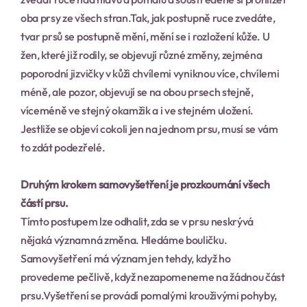
oba prsy ze všech stran.Tak, jak postupně ruce zvedáte, 
tvar prsů se postupně mění, mění se i rozložení kůže. U 
žen, které již rodily, se objevují různé změny, zejména 
poporodní jizvičky v kůži chvílemi vyniknou více, chvílemi 
méně, ale pozor, objevují se na obou prsech stejně, 
víceméně ve stejný okamžik a i ve stejném uložení. 
Jestliže se objeví cokoli jen na jednom prsu, musí se vám 
to zdát podezřelé.
Druhým krokem samovyšetření je prozkoumání všech 
částí prsu.
Tímto postupem lze odhalit, zda se v prsu neskrývá 
nějaká významná změna. Hledáme bouličku. 
Samovyšetření má význam jen tehdy, když ho 
provedeme pečlivě, když nezapomeneme na žádnou část 
prsu.Vyšetření se provádí pomalými krouživými pohyby, 