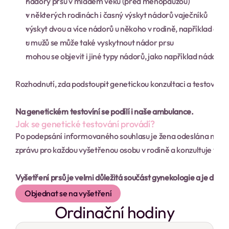
nádory prsu v mladém věku (před menopauzou)
v některých rodinách i časný výskyt nádorů vaječníků
výskyt dvou a více nádorů u někoho v rodině, například obo
u mužů se může také vyskytnout nádor prsu
mohou se objevit i jiné typy nádorů, jako například nádory 
Rozhodnutí, zda podstoupit genetickou konzultaci a testování
Na genetickém testovíní se podílí i naše ambulance.
Jak se genetické testování provádí?
Po podepsání informovaného souhlasu je žena odeslána na odb
zprávu pro každou vyšetřenou osobu v rodině a konzultuje výsl
Vyšetření prsů je velmi důležitá součást gynekologie a je důle
Objednat se na vyšetření
Ordinační hodiny