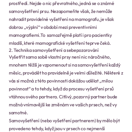
prostředí. Nejde o nic převratného, jedná se o známé 
samovyšetření prsu. Nezapomeňte však, že nemůže 
nahradit pravidelné vyšetření na mamografu, je však 
dobrou „výplní“ v období mezi preventivními 
mamografiemi.To  samozřejmě platí i pro pacientky 
mladší, které mamografické vyšetření teprve čeká.
2. Technika samovyšetření a sebepozorování
Vyšetřit sama sobě vlastní prsy není nic náročného, 
mnohem těžší je vzpomenout si na samovyšetření každý 
měsíc, provádět ho pravidelně je velmi důležité. Některé z 
vás si možná z této povinnosti dokážou udělat „milou 
povinnost“ a to tehdy, když do procesu vyšetření prsů 
vtáhnou svého partnera. Citlivý, pozorný partner bude 
možná vnímavější ke změnám ve vašich prsech, než vy 
samotné.
Samovyšetření (nebo vyšetření partnerem) by mělo být 
provedeno tehdy, když jsou v prsech co nejmenší 