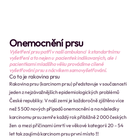
Onemocnění prsu
Vyšetření prsu patří v naší ambulanci  k standartnímu 
vyšetření a to nejen u  pacientek indikovaných, ale  i 
pacientkami mladšího věku provádíme cílené 
vyšetřování prsu s nácvikem samovyšetřování.
Co to je rakovina prsu
Rakovina prsu (karcinom prsu) představuje v současnosti 
jeden z nejzávažnějších epidemiologických problémů 
České republiky. V naší zemi je každoročně zjištěno více 
než 5 500 nových případů onemocnění a na následky 
karcinomu prsu zemře každý rok přibližně 2 000 českých 
žen  a mezi příčinami úmrtí ve věkové kategorii 20 – 54 
let tak zaujímá karcinom prsu první místo !!!