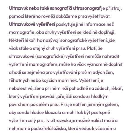
Ultrazvuk nebo také sonograf či ultrasonograf
 je přístroj, 
pomocí kterého rovněž dokážeme prsa vyšetřovat.
Ultrazvukové vyšetření
 poskytuje jiné informace než 
mamografie, oba druhy vyšetření se ideálně doplňují. 
Někteří lékaři ho nazývají sonografické vyšetření, jde 
však stále o stejný druh vyšetření prsu. Platí, že 
ultrazvukové (sonografické) vyšetření nemůže nahradit 
vyšetření mamografem, může ho však významně doplnit 
a hodí se zejména pro vyšetřování prsů mladých žen, 
těhotných nebo kojících maminek. Vyšetření je 
nebolestivé, žena při něm leží pohodlně na zádech, lékař, 
který vyšetření provádí, přejíždí sondou s hladkým 
povrchem po celém prsu. Prs je natřen jemným gelem, 
aby sonda hladce klouzala a mohl tak být postupně 
vyšetřen celý prs. I v ultrazvuku je možné nalézt malá a 
nehmatná podezřelá ložiska, která vedou k včasnému 