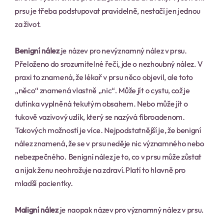
prsu je třeba podstupovat pravidelně, nestačí jen jednou 
za život.
Benigní nález
 je název pro nevýznamný nález v prsu. 
Přeloženo do srozumitelné řeči, jde o nezhoubný nález. V 
praxi to znamená, že lékař v prsu něco objevil, ale toto 
„něco“ znamená vlastně „nic“. Může jít o cystu, což je 
dutinka vyplněná tekutým obsahem. Nebo může jít o 
tukově vazivový uzlík, který se nazývá fibroadenom. 
Takových možností je více. Nejpodstatnější je, že benigní 
nález znamená, že se v prsu neděje nic významného nebo 
nebezpečného. Benigní nález je to, co v prsu může zůstat 
a nijak ženu neohrožuje na zdraví.Platí to hlavně pro 
mladší pacientky.
Maligní nález
 je naopak název pro významný nález v prsu. 