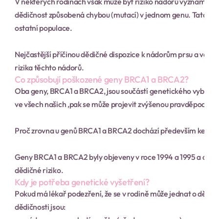
V některých rodinách však může být riziko nádorů významně z
dědičnost způsobená chybou (mutací) v jednom genu. Tato mu
ostatní populace.
Nejčastější příčinou dědičné dispozice k nádorům prsu a vaječ
rizika těchto nádorů.
Co způsobují poškozené geny BRCA1 a BRCA2?
Oba geny, BRCA1 a BRCA2, jsou součástí genetického vybavení 
ve všech našich ,pak se může projevit zvýšenou pravděpodobno
Proč zrovna u genů BRCA1 a BRCA2 dochází především ke vznik
Geny BRCA1 a BRCA2 byly objeveny v roce 1994 a 1995 a od té do
dědičné riziko.
Kdy je potřeba genetické vyšetření?
Pokud má lékař podezření, že se v rodině může jednat o dědičn
dědičnosti jsou: