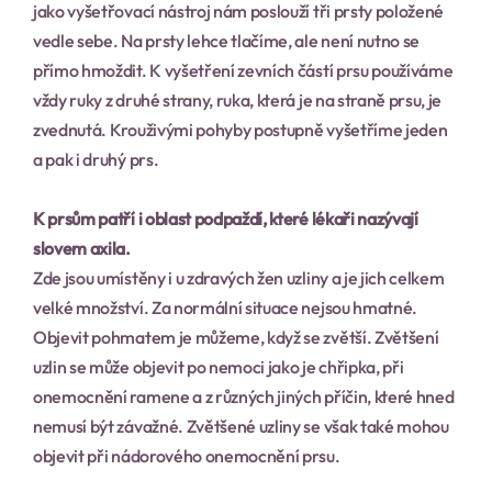
jako vyšetřovací nástroj nám poslouží tři prsty položené 
vedle sebe. Na prsty lehce tlačíme, ale není nutno se 
přímo hmoždit. K vyšetření zevních částí prsu používáme 
vždy ruky z druhé strany, ruka, která je na straně prsu, je 
zvednutá. Krouživými pohyby postupně vyšetříme jeden 
a pak i druhý prs.
K prsům patří i oblast podpaždí, které lékaři nazývají 
slovem axila.
Zde jsou umístěny i u zdravých žen uzliny a je jich celkem 
velké množství. Za normální situace nejsou hmatné. 
Objevit pohmatem je můžeme, když se zvětší. Zvětšení 
uzlin se může objevit po nemoci jako je chřipka, při 
onemocnění ramene a z různých jiných příčin, které hned 
nemusí být závažné. Zvětšené uzliny se však také mohou 
objevit při nádorového onemocnění prsu.