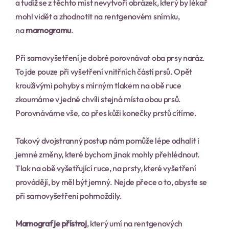
a tudíž se z těchto míst nevytvoří obrázek, který by lékař 
mohl vidět a zhodnotit na rentgenovém snímku, 
na 
mamogramu
.
Při samovyšetření je dobré porovnávat oba prsy naráz. 
To jde pouze při vyšetření vnitřních částí prsů. Opět 
krouživými pohyby s mírným tlakem na obě ruce 
zkoumáme v jedné chvíli stejná místa obou prsů. 
Porovnáváme vše, co přes kůži konečky prstů cítíme.
Takový dvojstranný postup nám pomůže lépe odhalit i 
jemné změny, které bychom jinak mohly přehlédnout. 
Tlak na obě vyšetřující ruce, na prsty, které vyšetření 
provádějí, by měl být jemný. Nejde přece o to, abyste se 
při samovyšetření pohmoždily.
Mamograf je přístroj
, který umí na rentgenových 