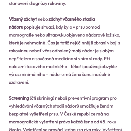
stanovení diagnózy rakoviny.
Včasný záchyt
 nebo 
záchyt včasného stadia 
nádoru
 popisuje situaci, kdy bylo v prsu pomocí 
mamografie nebo ultrazvuku objeveno nádorové ložisko, 
které je nehmatné. Čas je totiž nejúčinnější zbraní v boji s 
rakovinou neboť včas odhalený malý nádor je slabým 
nepřítelem a současná medicína si s ním ví rady. Při 
nalezení takového malinkého – lékaři používají obvykle 
výraz minimálního – nádoru má žena šanci na úplné 
uzdravení.
Screening
 (čti skríning) neboli preventivní program pro 
vyhledávání včasných stadií nádorů umožňuje ženám 
bezplatné vyšetření prsu. V České republice má na 
mamografické vyšetření právo každá žena od 45. roku 
života. Vyšetření se provádí jednou za dva roky. Vyšetření 