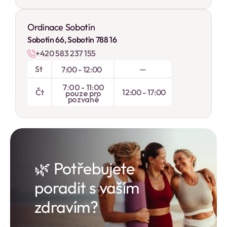
Ordinace Sobotín
Sobotín 66, Sobotín 788 16
+420 583 237 155
St
—
7:00 - 12:00
7:00 - 11:00
Čt
12:00 - 17:00
pouze pro
pozvané
🌿 Potřebujete 
poradit s vaším 
zdravím?