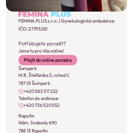
FEMINA PLUS s.r.o. | Gynekologická ambulance
IČO: 27793281
Potřebujete poradit?
Jsme tu pro Vás online!
Přejít do online poradny
Šumperk
M.R. Štefánika 3, vchod C
787 01 Šumperk
+420 583 311 222
Telefon do ordinace
+420 736 520 552
Rapotín
Nám. Svobody 690
788 13 Rapotín