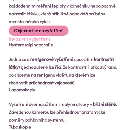
každodenním měření teploty v konečníku nebo pochvě 
nakreslit křivku, která přibližně odpovídá průběhu 
menstruačního cy­klu.
Objednat se na vyšetření
Invazivní vyšetření
Hysterosalpin­gografie
Jedná se o 
rentgenové vyšetření
 s použitím 
kontrastní 
látky
 (zjednodušeně lze říci, že kontrastní látka zvýrazní, 
co chceme na rentgenu vidět), na kterém lze 
zhodnotit 
průchodnost vejcovodů
.
Laparoskopie
Vyšetření dvěma až třemi malými otvory v 
břišní stěně
. 
Zavedenou kamerou lze přehlédnout anatomické 
poměry pohlavního systému.
Tuboskopie