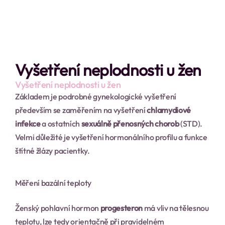
Vyšetření neplodnosti u žen
Vyšetření neplodnosti u žen
Základem je podrobné gynekologické vyšetření  
především se zaměřením na vyšetření 
chlamydiové 
infekce
 a ostatních 
sexuálně přenosných chorob
 (STD).
Velmi důležité je vyšetření hormonálního profilu a funkce 
štítné žlázy pacientky.
Měření bazální teploty
Ženský pohlavní hormon 
progesteron
 má vliv na tělesnou 
teplotu, lze tedy orientačně při pravidelném 