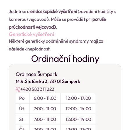
Jedná se o 
endoskopické vyšetření
 (zavedení hadičky s 
kamerou) vejcovodů. Může se provádět při 
poruše 
průchodnosti vejcovodů
.
Genetické vyšetření
Některé geneticky podmíněné syndromy mají za 
následek neplodnost.
Ordinační hodiny
Ordinace Šumperk
M.R.Štefánika 3, 787 01 Šumperk
+420 583 311 222
Po
6:00 - 11:00
12:00 - 17:00
Út
7:00 - 11:00
12:00 - 14:00
St
7:00 - 11:00
12:00 - 14:00
Čt
7:00 - 11:00
12:00 - 17:00