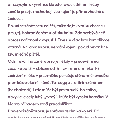
amoxycylin s kyselinou klavulonovou). Během léčby 
zánětu prsu je možno kojit, ba kojení je přímo vhodné a 
žádoucí.
Pokud se zánět prsu neléčí, může dojít k vzniku abscesu 
prsu, tj. k ohraničenému ložisku hnisu. Zde nezbývá než 
absces naříznout a vypustit. Dnes je však tato komplikace 
vzácná. Ani absces prsu nebrání kojení, pokud nevznikne 
tzv. mléčná píštěl.
Od infekčního zánětu prsu je někdy – především na 
začátku potíží – obtížné odlišit tzv. retenci mléka. Při 
zadržení mléka v prsu mléko porušuje stěnu mlékovodů a 
proniká do okolní tkáně. Ta reaguje sterilním zánětem 
(bez bakterií). I zde může být prs zarudlý, bolestivý, 
obvykle je celý tuhý, „tvrdý“. Může být vysoká horečka. V 
těchto případech stačí prs odstříkat.
Prevencí zánětu prsu je správná technika kojení. Při 