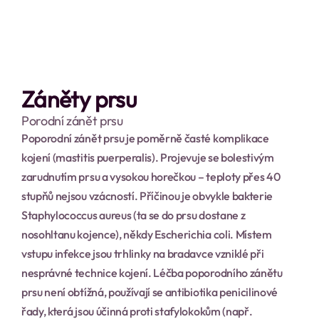
Záněty prsu
Porodní zánět prsu
Poporodní zánět prsu je poměrně časté komplikace 
kojení (mastitis puerperalis). Projevuje se bolestivým 
zarudnutím prsu a vysokou horečkou – teploty přes 40 
stupňů nejsou vzácností. Příčinou je obvykle bakterie 
Staphylococcus aureus (ta se do prsu dostane z 
nosohltanu kojence), někdy Escherichia coli. Místem 
vstupu infekce jsou trhlinky na bradavce vzniklé při 
nesprávné technice kojení. Léčba poporodního zánětu 
prsu není obtížná, používají se antibiotika penicilinové 
řady, která jsou účinná proti stafylokokům (např. 