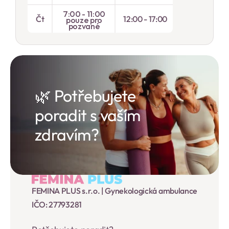
7:00 - 11:00
Čt
12:00 - 17:00
pouze pro
pozvané
🌿 Potřebujete 
poradit s vaším 
zdravím?
FEMINA PLUS s.r.o. | Gynekologická ambulance
IČO: 27793281