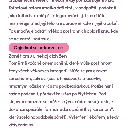
problémech s retencí mléka někdy pomůže kojení v tzv. 
fotbalové poloze (matka drží dítě „v podpaždí“ podobně 
jako fotbalisté míč při fotografování, tj. trup dítěte 
nesměřuje před její tělo, ale obráceně kolem jejího boku). 
Ta usnadňuje odsátí mléka z postranních oblastí prsu, kde 
se nejčastěji zadržuje.
Objednat se na konzultaci
Zánět prsu u nekojících žen
Poměrně vzácné onemocnění, které může postihnout 
ženy všech věkových kategorií. Může se projevovat 
zarudnutím, sekrecí (často hnisavou) z bradavky, 
hmatným ložiskem (často pod bradavkou). Potíže není 
radno podcenit, především u žen po čtyřicítce. Pod 
stejným obrazem se může skrývat nádor prsu (existuje 
dokonce speciální forma nádoru „zánětlivý karcinom“, 
který zcela napodobuje zánět). Vyšetření lékařem je tedy 
vždy žádoucí.