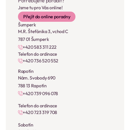
Potřebujete poradit?
Jsme tu pro Vás online!
Přejít do online poradny
Šumperk
M.R. Štefánika 3, vchod C
787 01 Šumperk
+420 583 311 222
Telefon do ordinace
+420 736 520 552
Rapotín
Nám. Svobody 690
788 13 Rapotín
+420 739 096 078
Telefon do ordinace
+420 723 319 708
Sobotín