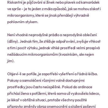
Riskantní je půjčování si žínek nebo plavek od kamarádek 
ve sprše – je to jeden z mála způsobů, jak se mohou získat i 
mikroorganismy, které se jinak přenášejí výhradně 
pohlavním stykem.
Není vhodné neprodyšné prádlo a neprodyšné oblečení 
(džíny). Jednak tím, že ztěžuje odpařování, zvyšuje vlhkost 
a tím i pocit výtoku, jednak vlhké prostředí velmi prospívá 
nežádoucím mikroorganismům (kvasinkám, ale nejen 
jim).
Objeví-li se potíže, je zapotřebí vyšetření a řádná léčba. 
Pokusy o samoléčení různými volně dostupnými 
prostředky jsou často neúspěšné. Pokud do ordinace 
přichází žena s potížemi, která sama už vyzkoušela kdeco, 
je lékař v obtížné situaci, protože všechny použité 
přípravky změnily obraz onemocnění a složení poševní 