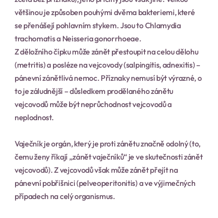
většinou je způsoben pouhými dvěma bakteriemi, které 
se přenášejí pohlavním stykem. Jsou to Chlamydia 
trachomatis a Neisseria gonorrhoeae.
Z děložního čípku může zánět přestoupit na celou dělohu 
(metritis) a posléze na vejcovody (salpingitis, adnexitis) – 
pánevní zánětlivá nemoc. Příznaky nemusí být výrazné, o 
to je záludnější – důsledkem prodělaného zánětu 
vejcovodů může být neprůchodnost vejcovodů a 
neplodnost.
Vaječník je orgán, který je proti zánětu značně odolný (to, 
čemu ženy říkají „zánět vaječníků“ je ve skutečnosti zánět 
vejcovodů). Z vejcovodů však může zánět přejít na 
pánevní pobřišnici (pelveoperitonitis) a ve výjimečných 
případech na celý organismus.