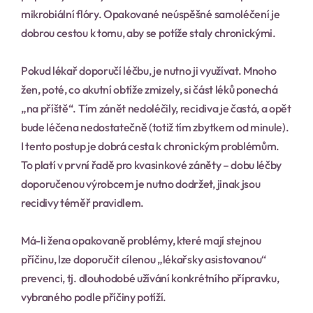
mikrobiální flóry. Opakované neúspěšné samoléčení je 
dobrou cestou k tomu, aby se potíže staly chronickými.
Pokud lékař doporučí léčbu, je nutno ji využívat. Mnoho 
žen, poté, co akutní obtíže zmizely, si část léků ponechá 
„na příště“. Tím zánět nedoléčily, recidiva je častá, a opět 
bude léčena nedostatečně (totiž tím zbytkem od minule). 
I tento postup je dobrá cesta k chronickým problémům. 
To platí v první řadě pro kvasinkové záněty – dobu léčby 
doporučenou výrobcem je nutno dodržet, jinak jsou 
recidivy téměř pravidlem.
Má-li žena opakovaně problémy, které mají stejnou 
příčinu, lze doporučit cílenou „lékařsky asistovanou“ 
prevenci, tj. dlouhodobé užívání konkrétního přípravku, 
vybraného podle příčiny potíží.