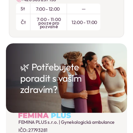
St
—
7:00 - 12:00
7:00 - 11:00
Čt
12:00 - 17:00
pouze pro
pozvané
🌿 Potřebujete 
poradit s vaším 
zdravím?
FEMINA PLUS s.r.o. | Gynekologická ambulance
IČO: 27793281