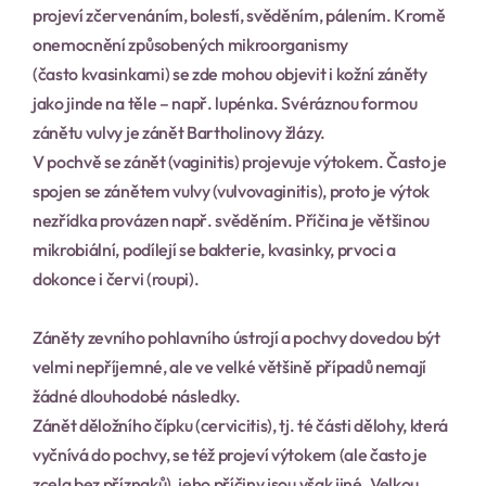
projeví zčervenáním, bolestí, svěděním, pálením. Kromě 
onemocnění způsobených mikroorganismy 
(často kvasinkami) se zde mohou objevit i kožní záněty 
jako jinde na těle – např. lupénka. Svéráznou formou 
zánětu vulvy je zánět Bartholinovy žlázy.
V pochvě se zánět (vaginitis) projevuje výtokem. Často je 
spojen se zánětem vulvy (vulvovaginitis), proto je výtok 
nezřídka provázen např. svěděním. Příčina je většinou 
mikrobiální, podílejí se bakterie, kvasinky, prvoci a 
dokonce i červi (roupi).
Záněty zevního pohlavního ústrojí a pochvy dovedou být 
velmi nepříjemné, ale ve velké většině případů nemají 
žádné dlouhodobé následky.
Zánět děložního čípku (cervicitis), tj. té části dělohy, která 
vyčnívá do pochvy, se též projeví výtokem (ale často je 
zcela bez příznaků), jeho příčiny jsou však jiné. Velkou 