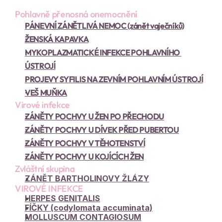
Pohlavně přenosná onemocnění
PÁNEVNÍ ZÁNĚTLIVÁ NEMOC (zánět vaječníků)
ŽENSKÁ KAPAVKA
MYKOPLAZMATICKÉ INFEKCE POHLAVNÍHO 
ÚSTROJÍ
PROJEVY SYFILIS NA ZEVNÍM POHLAVNÍM ÚSTROJÍ
VEŠ MUŇKA
Virové infekce
ZÁNĚTY POCHVY U ŽEN PO PŘECHODU
ZÁNĚTY POCHVY U DÍVEK PŘED PUBERTOU
ZÁNĚTY POCHVY V TĚHOTENSTVÍ
ZÁNĚTY POCHVY U KOJÍCÍCH ŽEN
Zvláštní skupina
ZÁNĚT BARTHOLINOVY ŽLÁZY
VIROVÉ INFEKCE
HERPES GENITALIS
FÍČKY (codylomata accuminata)
MOLLUSCUM CONTAGIOSUM