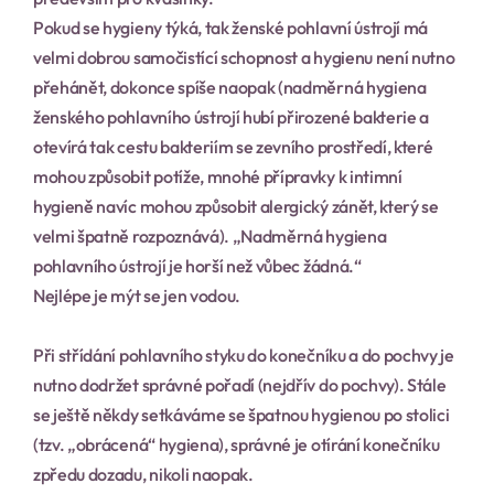
Pokud se hygieny týká, tak ženské pohlavní ústrojí má 
velmi dobrou samočistící schopnost a hygienu není nutno 
přehánět, dokonce spíše naopak (nadměrná hygiena 
ženského pohlavního ústrojí hubí přirozené bakterie a 
otevírá tak cestu bakteriím se zevního prostředí, které 
mohou způsobit potíže, mnohé přípravky k intimní 
hygieně navíc mohou způsobit alergický zánět, který se 
velmi špatně rozpoznává). „Nadměrná hygiena 
pohlavního ústrojí je horší než vůbec žádná.“
Nejlépe je mýt se jen vodou.
Při střídání pohlavního styku do konečníku a do pochvy je 
nutno dodržet správné pořadí (nejdřív do pochvy). Stále 
se ještě někdy setkáváme se špatnou hygienou po stolici 
(tzv. „obrácená“ hygiena), správné je otírání konečníku 
zpředu dozadu, nikoli naopak.