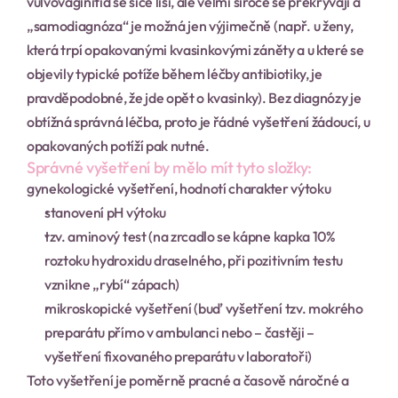
vulvovaginitid se sice liší, ale velmi široce se překrývají a 
„samodiagnóza“ je možná jen výjimečně (např. u ženy, 
která trpí opakovanými kvasinkovými záněty a u které se 
objevily typické potíže během léčby antibiotiky, je 
pravděpodobné, že jde opět o kvasinky). Bez diagnózy je 
obtížná správná léčba, proto je řádné vyšetření žádoucí, u 
opakovaných potíží pak nutné.
Správné vyšetření by mělo mít tyto složky:
gynekologické vyšetření, hodnotí charakter výtoku
stanovení pH výtoku
tzv. aminový test (na zrcadlo se kápne kapka 10% 
roztoku hydroxidu draselného, při pozitivním testu 
vznikne „rybí“ zápach)
mikroskopické vyšetření (buď vyšetření tzv. mokrého 
preparátu přímo v ambulanci nebo – častěji – 
vyšetření fixovaného preparátu v laboratoři)
Toto vyšetření je poměrně pracné a časově náročné a 