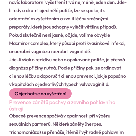
navíc laboratorní vyšetření trvá nejméně jeden den. Jde-
li tedy o akutní ojedinělé potíže, lze se spokojit s 
orientačním vyšetřením a zvolit léčbu směsnými 
preparáty, které jsou schopny vyléčit většinu případů. 
Pokud skutečně není jasné, oč jde, volíme obvykle 
Macmiror complex, který působí proti kvasinkové infekci, 
anaerobní vaginóza i aerobní vaginitidě.
Jde-li však o recidivu nebo o opakované potíže, je přesná 
diagnóza příčiny nutná. Podle příčiny pak lze ordinovat 
cílenou léčbu a doporučit cílenou prevenci, jak je popsáno 
v kapitolách o jednotlivých typech vulvovaginitid.
Objednat se na vyšetření
Prevence zánětů pochvy a zevního pohlavního 
ústrojí
Obecně prevence spočívá v opatrnosti při výběru 
sexuálních partnerů. Některé záněty (herpes, 
trichomoniáza) se přenášejí téměř výhradně pohlavním 