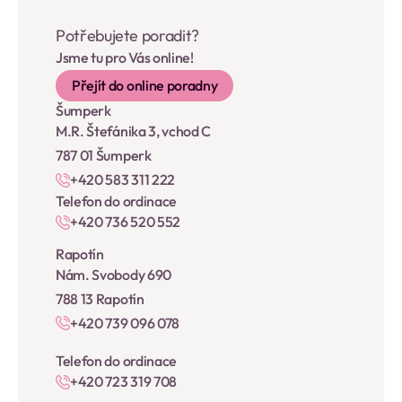
Potřebujete poradit?
Jsme tu pro Vás online!
Přejít do online poradny
Šumperk
M.R. Štefánika 3, vchod C
787 01 Šumperk
+420 583 311 222
Telefon do ordinace
+420 736 520 552
Rapotín
Nám. Svobody 690
788 13 Rapotín
+420 739 096 078
Telefon do ordinace
+420 723 319 708