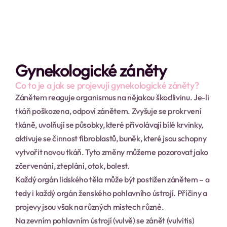
Gynekologické záněty
Co to je a jak se projevují gynekologické záněty?
Zánětem reaguje organismus na nějakou škodlivinu. Je-li 
tkáň poškozena, odpoví zánětem. Zvyšuje se prokrvení 
tkáně, uvolňují se působky, které přivolávají bílé krvinky, 
aktivuje se činnost fibroblastů, buněk, které jsou schopny 
vytvořit novou tkáň. Tyto změny můžeme pozorovat jako 
zčervenání, zteplání, otok, bolest.
Každý orgán lidského těla může být postižen zánětem – a 
tedy i každý orgán ženského pohlavního ústrojí. Příčiny a 
projevy jsou však na různých místech různé.
Na zevním pohlavním ústrojí (vulvě) se zánět (vulvitis) 