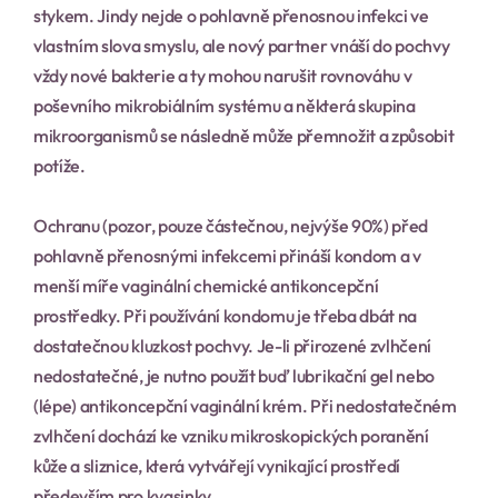
stykem. Jindy nejde o pohlavně přenosnou infekci ve 
vlastním slova smyslu, ale nový partner vnáší do pochvy 
vždy nové bakterie a ty mohou narušit rovnováhu v 
poševního mikrobiálním systému a některá skupina 
mikroorganismů se následně může přemnožit a způsobit 
potíže.
Ochranu (pozor, pouze částečnou, nejvýše 90%) před 
pohlavně přenosnými infekcemi přináší kondom a v 
menší míře vaginální chemické antikoncepční 
prostředky. Při používání kondomu je třeba dbát na 
dostatečnou kluzkost pochvy. Je-li přirozené zvlhčení 
nedostatečné, je nutno použít buď lubrikační gel nebo 
(lépe) antikoncepční vaginální krém. Při nedostatečném 
zvlhčení dochází ke vzniku mikroskopických poranění 
kůže a sliznice, která vytvářejí vynikající prostředí 
především pro kvasinky.