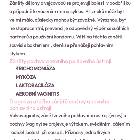
Záněty dělohy a vejcovodů se projevují bolesti v podbřišku 
a případně krvácením mimo cyklus. Příznaků může být 
velmi málo, důsledky mohou být závažné. Výraznou, byť 
ne stoprocentní, prevencí je odpovědný výběr sexuálních 
partnerů a používání kondomu. Většina těchto zánětů 
souvisí s bakteriemi, které se přenášejí pohlavním 
stykem.
Záněty pochvy a zevního pohlavního ústrojí
TRICHOMONIÁZA
MYKÓZA
LAKTOBACILÓZA
AEROBNÍ VAGINITIS
Diagnóza a léčba zánětů pochvy a zevního 
pohlavního ústrojí
Vulvovaginitis, zánět zevního pohlavního ústrojí (vulvy) a 
pochvy (vaginy) se projevuje výtokem, svěděním, pálením 
rodidel, bolestí při souloži. Příznaky jednotlivých 